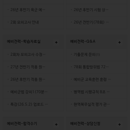
26-07-27
26년 후반기 육군 예비전력업무담당자 선발공고
26-06-12
26년 후반기 시험 상무학원 등록하신 분들 응시여부 말씀…
2회 모의고사 안내
26-07-27
26-05-30
26년 전반기(78회) 좋은 결실을 맺길 진심으로 바라겠…
26-07-05
26-05-21
예비전력-학습자료실
예비전력-Q&A
2회차 모의고사 수정사항
기출문제 문의
(1)
26-07-14
27년 전반기 적용 원문 파일(PDF)26.6.10 기준
26-07-21
78회 통합방위법 72번 질의에 대한 답변
26-06-10
26년 후반기 적용 원문 파일(PDF)26.6.10 기준
26-05-22
예비군 교육훈련 훈령 제23조 질의
(
26-06-10
예비군법 강의1(70분)업로드 및 병역법 진위형 2버젼, 4개 …
26-01-16
병역법 시행규칙 8조 3항 문의
(1)
26-05-19
특강(26.5.2) 업로드 완료
25-10-30
현역복무실적 평가 관련 문의
(1)
(2)
26-05-02
25-09-28
예비전력-합격수기
예비전력-상담신청