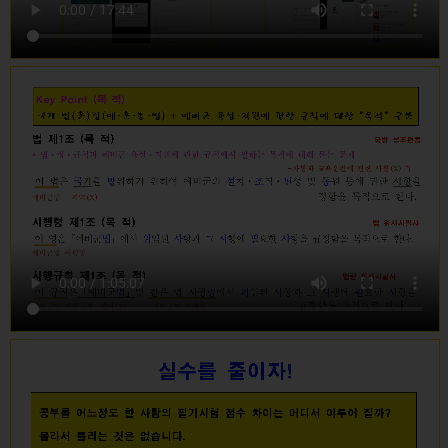
- 최종합격 대부분이 1차 응
시 합격
-
타학원 합격율 50% 내외
다수
(합격자 중 2~6차 응시
포함)