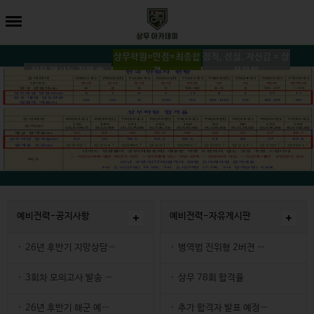
상무학원=만점=최종합
정직, 성실, 자신감 = 상
상무 역사는 진행 中
격
무학원
예비전력-공지사항
예비전력-자유게시판
26년 후반기 지망상담 안내
병역법 진위형 2버젼 입력 완료
26-07-27
3회차 모의고사 발송 안내
상무 78회 합격율
26-07-05
26-07-27
26년 후반기 해군 예비전력업무담당자 선발공고
26-06-19
추가 합격자 발표 예정 19일 또는 22일(단순참고)