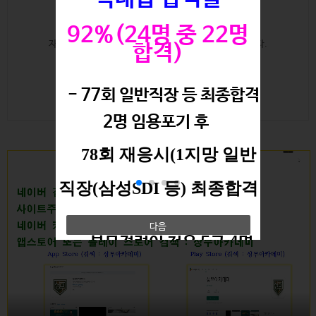
92%(24명 중 22명
자료가 없습니다.
자료가 없습니다.
합격)
- 77회 일반직장 등 최종합격
2명 임용포기 후
맛보기 무료영상
78회 재응시(1지망 일반
직장(삼성SDI 등
) 최종합격
다음
- 복무경력이 적은 5급 4명
최종합격