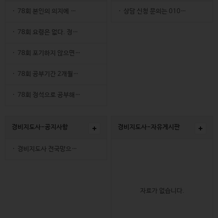
78회 본인의 의지에 따라 모든것이 결정된다.
상담 신청 문의는 010-6787-0892
(1)
26-06-07
78회 요령은 없다. 정석으로 학습해라.
21-12-16
(1)
26-05-30
78회 포기하지 않으면 된다. 상무아카데미를 활용해…
(1)
26-05-27
78회 공부기간 2개월도 충분하다.
(1)
26-05-27
78회 정석으로 공부해야한다.
(1)
26-05-27
경비지도사-공지사항
경비지도사-자유게시판
경비지도사 전국망으로 진출
23-06-23
자료가 없습니다.